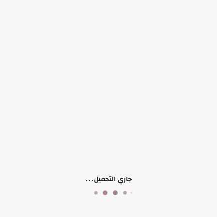
التوفر:
الرجاء اختيار سمات المنتج
الكلمات الدلالية:
فساتين ناعمة
 (0)
جاري التحميل...