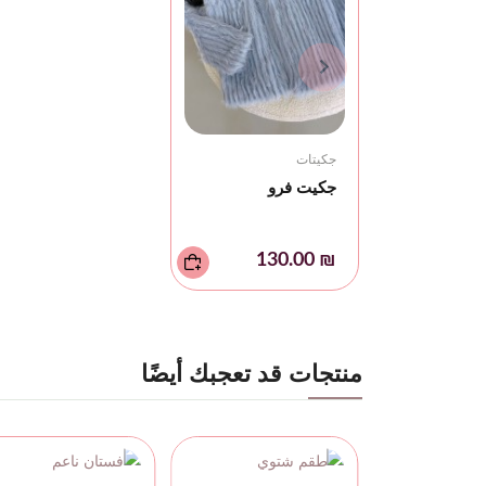
جكيتات
جكيت فرو
₪ 130.00
منتجات قد تعجبك أيضًا