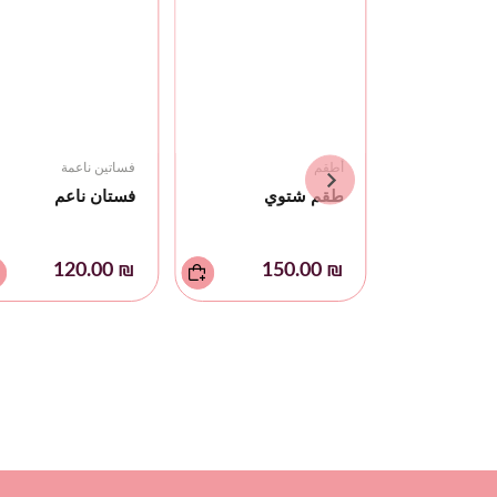
أطقم
فساتين ناعمة
طقم شتوي
فستان ناعم
₪ 120.00
₪ 150.00
عمة
اعم